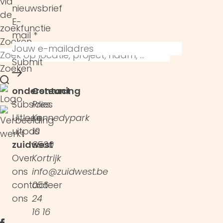
via
nieuwsbrief
de
E-
zoekfunctie
mail
*
Zoeken
Submit
Zoeken
ondersteuning
Contact
Subsidies
Pres.
Uitleen
Kennedypark
uitpas
10
zuidwest
8500
Over
Kortrijk
ons
info@zuidwest.be
contacteer
056
ons
24
16 16