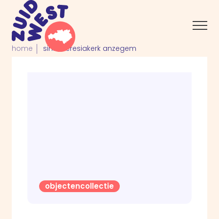
home
sint-theresiakerk anzegem
objectencollectie