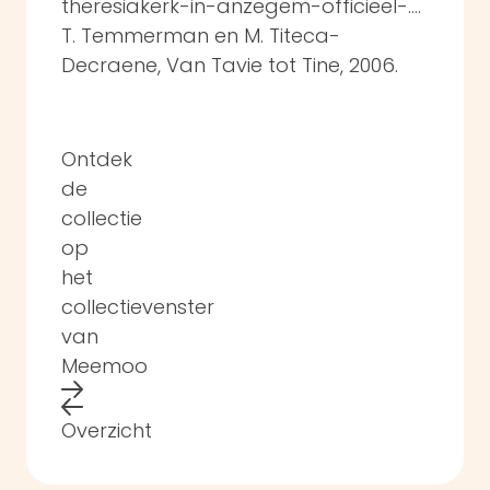
theresiakerk-in-anzegem-officieel-...
.
T. Temmerman en M. Titeca-
Decraene, Van Tavie tot Tine, 2006.
Ontdek
de
collectie
op
het
collectievenster
van
Meemoo
Overzicht