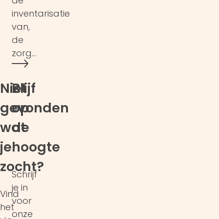
de
inventarisatie
van,
de
zorg…
Niet
Blijf
gevonden
op
wat
de
je
hoogte
zocht?
Schrijf
je in
Vind
voor
het
onze